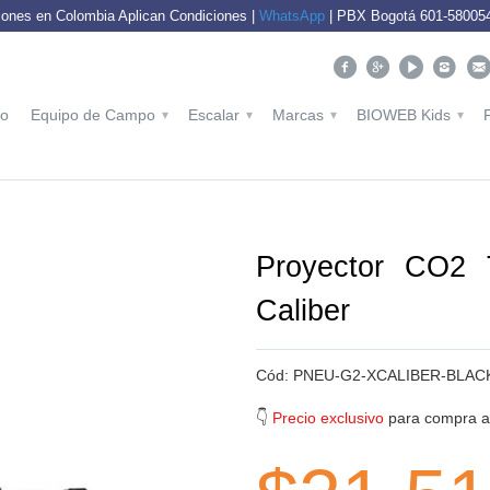
ones en Colombia Aplican Condiciones |
WhatsApp
| PBX Bogotá 601-5800540
io
Equipo de Campo
Escalar
Marcas
BIOWEB Kids
▾
▾
▾
▾
Proyector CO2 
Caliber
Cód:
PNEU-G2-XCALIBER-BLAC
👇
Precio exclusivo
para compra aq