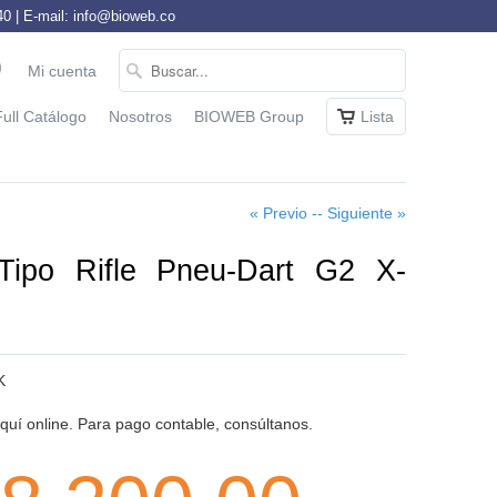
 | E-mail: info@bioweb.co
Mi cuenta
Full Catálogo
Nosotros
BIOWEB Group
Lista
« Previo -
- Siguiente »
Tipo Rifle Pneu-Dart G2 X-
K
uí online. Para pago contable, consúltanos.