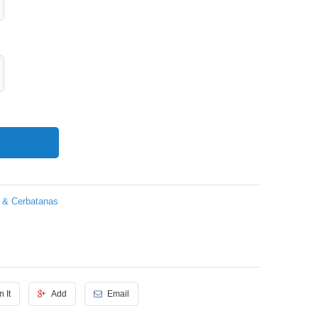
 & Cerbatanas
n It
Add
Email