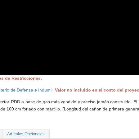
os de Restricciones.
sterio de Defensa e Indumil
.
Valor no incluido en el costo del proyec
oyector RDD a base de gas más vendido y preciso jamás construido. El
de 100 cm forjado con martillo. (Longitud del cañón de primera genera
Artículos Opcionales