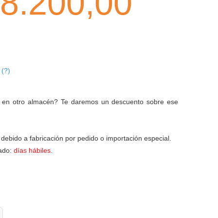
8.200,00
(?)
:
R
en otro almacén? Te daremos un descuento sobre ese
debido a fabricación por pedido o importación especial.
ado:
días hábiles.