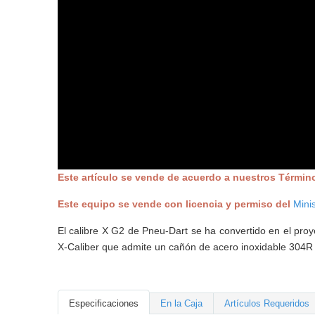
Este artículo se vende de acuerdo a nuestros Términ
Este equipo se vende con licencia y permiso del
Mini
El calibre X G2 de Pneu-Dart se ha convertido en el pr
X-Caliber que admite un cañón de acero inoxidable 304R 
Especificaciones
En la Caja
Artículos Requeridos