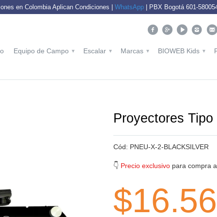
ones en Colombia Aplican Condiciones |
WhatsApp
| PBX Bogotá 601-5800540
io
Equipo de Campo
Escalar
Marcas
BIOWEB Kids
▾
▾
▾
▾
Proyectores Tipo 
Cód:
PNEU-X-2-BLACKSILVER
👇
Precio exclusivo
para compra aq
$16.56