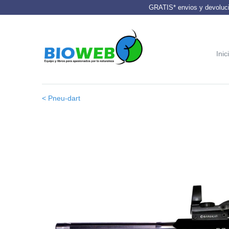
GRATIS* envios y devoluci
Inic
< Pneu-dart