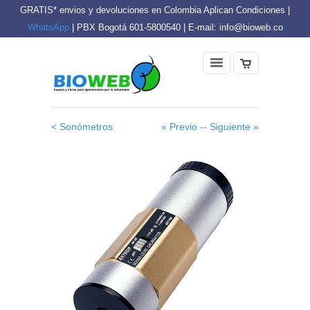
GRATIS* envios y devoluciones en Colombia Aplican Condiciones |
WhatsApp
| PBX Bogotá 601-5800540 | E-mail: info@bioweb.co
< Sonómetros
« Previo -
- Siguiente »