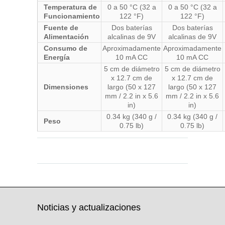
Temperatura de
0 a 50 °C (32 a
0 a 50 °C (32 a
Funcionamiento
122 °F)
122 °F)
Fuente de
Dos baterías
Dos baterías
Alimentación
alcalinas de 9V
alcalinas de 9V
Consumo de
Aproximadamente
Aproximadamente
Energía
10 mA CC
10 mA CC
5 cm de diámetro
5 cm de diámetro
x 12.7 cm de
x 12.7 cm de
Dimensiones
largo (50 x 127
largo (50 x 127
mm / 2.2 in x 5.6
mm / 2.2 in x 5.6
in)
in)
0.34 kg (340 g /
0.34 kg (340 g /
Peso
0.75 lb)
0.75 lb)
Update cc 2025-06-24
Update cc 2025-06-24
Noticias y actualizaciones