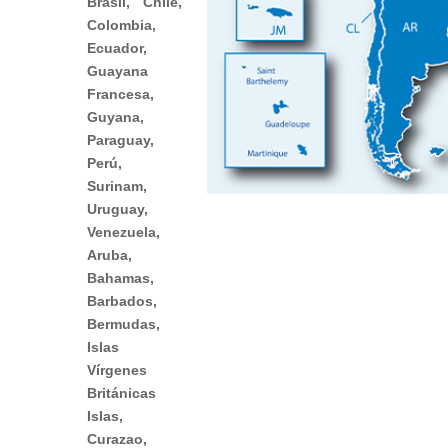
Brasil, Chile,
Colombia,
Ecuador,
Guayana
Francesa,
Guyana,
Paraguay,
Perú,
Surinam,
Uruguay,
Venezuela,
Aruba,
Bahamas,
Barbados,
Bermudas,
Islas
Vírgenes
Británicas
Islas,
Curazao,