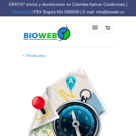
GRATIS* envios y devoluciones en Colombia Aplican Condiciones |
WhatsApp
| PBX Bogotá 601-5800540 | E-mail: info@bioweb.co
< Productos