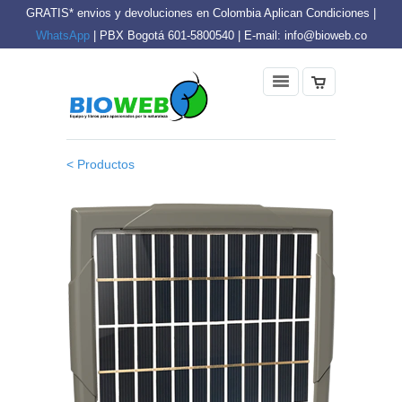
GRATIS* envios y devoluciones en Colombia Aplican Condiciones |
WhatsApp
| PBX Bogotá 601-5800540 | E-mail: info@bioweb.co
< Productos