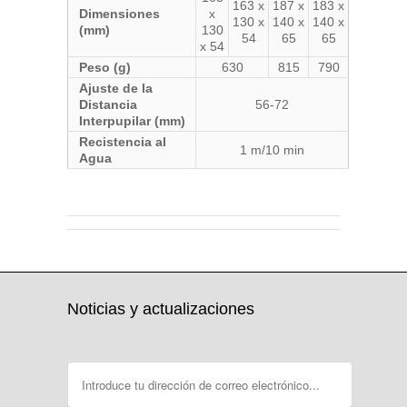
163 x
187 x
183 x
Dimensiones
x
130 x
140 x
140 x
(mm)
130
54
65
65
x 54
Peso (g)
630
815
790
Ajuste de la
Distancia
56-72
Interpupilar (mm)
Recistencia al
1 m/10 min
Agua
(S 17/9/2020)
Noticias y actualizaciones