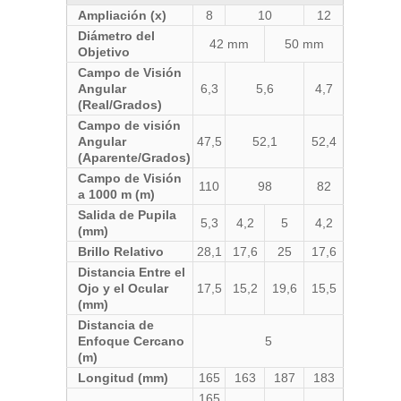
Ampliación (x)
8
10
12
Diámetro del
42 mm
50 mm
Objetivo
Campo de Visión
Angular
6,3
5,6
4,7
(Real/Grados)
Campo de visión
Angular
47,5
52,1
52,4
(Aparente/Grados)
Campo de Visión
110
98
82
a 1000 m (m)
Salida de Pupila
5,3
4,2
5
4,2
(mm)
Brillo Relativo
28,1
17,6
25
17,6
Distancia Entre el
Ojo y el Ocular
17,5
15,2
19,6
15,5
(mm)
Distancia de
Enfoque Cercano
5
(m)
Longitud (mm)
165
163
187
183
165