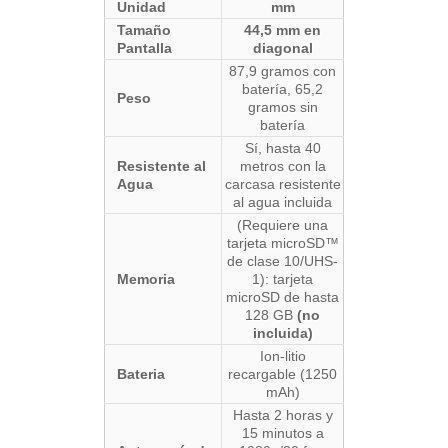
Unidad
mm
Tamaño
44,5 mm en
Pantalla
diagonal
87,9 gramos con
batería, 65,2
Peso
gramos sin
batería
Sí, hasta 40
Resistente al
metros con la
Agua
carcasa resistente
al agua incluida
(Requiere una
tarjeta microSD™
de clase 10/UHS-
Memoria
1): tarjeta
microSD de hasta
128 GB
(no
incluida)
Ion-litio
Bateria
recargable (1250
mAh)
Hasta 2 horas y
15 minutos a