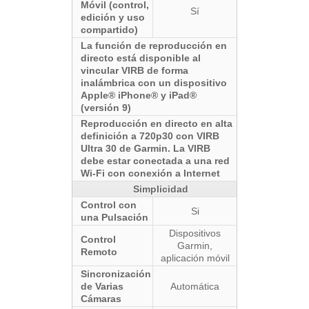
Móvil (control,
Sí
edición y uso
compartido)
La función de reproducción en
directo está disponible al
vincular VIRB de forma
inalámbrica con un dispositivo
Apple® iPhone® y iPad®
(versión 9)
Reproducción en directo en alta
definición a 720p30 con VIRB
Ultra 30 de Garmin. La VIRB
debe estar conectada a una red
Wi-Fi con conexión a Internet
Simplicidad
Control con
Si
una Pulsación
Dispositivos
Control
Garmin,
Remoto
aplicación móvil
Sincronización
de Varias
Automática
Cámaras