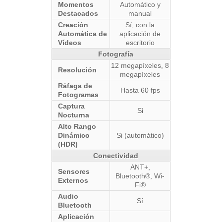
Momentos
Automático y
Destacados
manual
Creación
Sí, con la
Automática de
aplicación de
Vídeos
escritorio
Fotografía
12 megapíxeles, 8
Resolución
megapíxeles
Ráfaga de
Hasta 60 fps
Fotogramas
Captura
Si
Nocturna
Alto Rango
Dinámico
Si (automático)
(HDR)
Conectividad
ANT+,
Sensores
Bluetooth®, Wi-
Externos
Fi®
Audio
Sí
Bluetooth
Aplicación