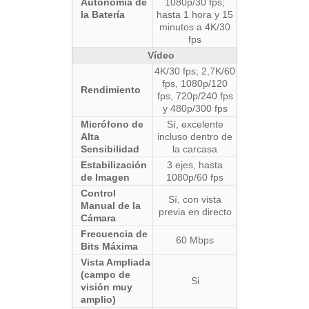
Autonomía de
1080p/30 fps;
la Batería
hasta 1 hora y 15
minutos a 4K/30
fps
Vídeo
4K/30 fps; 2,7K/60
fps, 1080p/120
Rendimiento
fps, 720p/240 fps
y 480p/300 fps
Micrófono de
Sí, excelente
Alta
incluso dentro de
Sensibilidad
la carcasa
Estabilización
3 ejes, hasta
de Imagen
1080p/60 fps
Control
Sí, con vista
Manual de la
previa en directo
Cámara
Frecuencia de
60 Mbps
Bits Máxima
Vista Ampliada
(campo de
Si
visión muy
amplio)