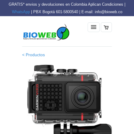
GRATIS* envios y devoluciones en Colombia Aplican Condiciones |
WhatsApp
| PBX Bogotá 601-5800540 | E-mail: info@bioweb.co
< Productos