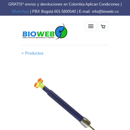
GRATIS* envios y devoluciones en Colombia Aplican Condiciones |
WhatsApp
| PBX Bogotá 601-5800540 | E-mail: info@bioweb.co
< Productos