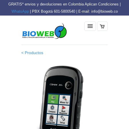
GRATIS* envios y devoluciones en Colombia Aplican Condiciones |
WhatsApp
| PBX Bogotá 601-5800540 | E-mail: info@bioweb.co
< Productos