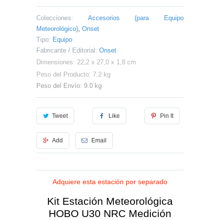
Colecciones:
Accesorios (para Equipo
Meteorológico)
,
Onset
Tipo:
Equipo
Fabricante / Editorial:
Onset
Dimensiones: 22,2 x 27,0 x 1,8 cm
Peso del Producto: 7.2 kg
Peso del Envío: 9.0 kg
Tweet
Like
Pin It
Add
Email
Adquiere esta estación por separado
Kit Estación Meteorológica
HOBO U30 NRC Medición