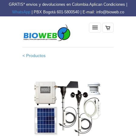
GRATIS* envios y devoluciones en Colombia Aplican Condiciones |
WhatsApp
| PBX Bogotá 601-5800540 | E-mail: info@bioweb.co
< Productos