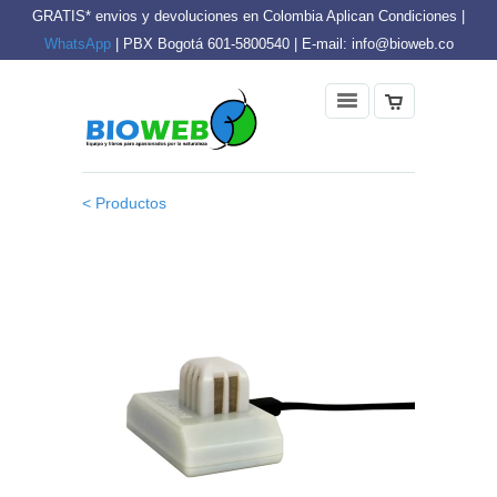
GRATIS* envios y devoluciones en Colombia Aplican Condiciones |
WhatsApp
| PBX Bogotá 601-5800540 | E-mail: info@bioweb.co
< Productos