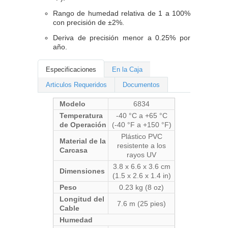
Rango de humedad relativa de 1 a 100%
con precisión de ±2%.
Deriva de precisión menor a 0.25% por
año.
Especificaciones
En la Caja
Articulos Requeridos
Documentos
Modelo
6834
Temperatura
-40 °C a +65 °C
de Operación
(-40 °F a +150 °F)
Plástico PVC
Material de la
resistente a los
Carcasa
rayos UV
3.8 x 6.6 x 3.6 cm
Dimensiones
(1.5 x 2.6 x 1.4 in)
Peso
0.23 kg (8 oz)
Longitud del
7.6 m (25 pies)
Cable
Humedad